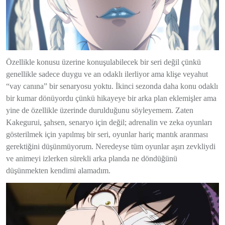
Özellikle konusu üzerine konuşulabilecek bir seri değil çünkü
genellikle sadece duygu ve an odaklı ilerliyor ama klişe veyahut
“vay canına” bir senaryosu yoktu. İkinci sezonda daha konu odaklı
bir kumar dönüyordu çünkü hikayeye bir arka plan eklemişler ama
yine de özellikle üzerinde durulduğunu söyleyemem. Zaten
Kakegurui, şahsen, senaryo için değil; adrenalin ve zeka oyunları
gösterilmek için yapılmış bir seri, oyunlar hariç mantık aranması
gerektiğini düşünmüyorum. Neredeyse tüm oyunlar aşırı zevkliydi
ve animeyi izlerken sürekli arka planda ne döndüğünü
düşünmekten kendimi alamadım.