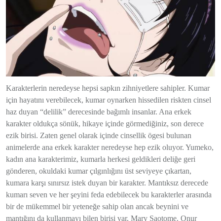
Karakterlerin neredeyse hepsi sapkın zihniyetlere sahipler. Kumar
için hayatını verebilecek, kumar oynarken hissedilen riskten cinsel
haz duyan “delilik” derecesinde bağımlı insanlar. Ana erkek
karakter oldukça sönük, hikaye içinde görmediğiniz, son derece
ezik birisi. Zaten genel olarak içinde cinsellik ögesi bulunan
animelerde ana erkek karakter neredeyse hep ezik oluyor. Yumeko,
kadın ana karakterimiz, kumarla herkesi geldikleri deliğe geri
gönderen, okuldaki kumar çılgınlığını üst seviyeye çıkartan,
kumara karşı sınırsız istek duyan bir karakter. Mantıksız derecede
kumarı seven ve her şeyini feda edebilecek bu karakterler arasında
bir de mükemmel bir yeteneğe sahip olan ancak beynini ve
mantığını da kullanmayı bilen birisi var, Mary Saotome. Onur