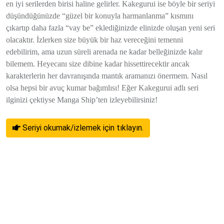
en iyi serilerden birisi haline gelirler. Kakegurui ise böyle bir seriyi
düşündüğünüzde “güzel bir konuyla harmanlanma” kısmını
çıkartıp daha fazla “vay be” eklediğinizde elinizde oluşan yeni seri
olacaktır. İzlerken size büyük bir haz vereceğini temenni
edebilirim, ama uzun süreli arenada ne kadar belleğinizde kalır
bilemem. Heyecanı size dibine kadar hissettirecektir ancak
karakterlerin her davranışında mantık aramanızı önermem. Nasıl
olsa hepsi bir avuç kumar bağımlısı! Eğer Kakegurui adlı seri
ilginizi çektiyse Manga Ship’ten izleyebilirsiniz!
Seriyi okumak/izlemek için tıklayın.