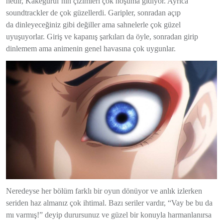
nedir, Kakegurui’nin çizimleri çok hoşuma gidiyor. Ayrıca
soundtrackler de çok güzellerdi. Garipler, sonradan açıp
da dinleyeceğiniz gibi değiller ama sahnelerle çok güzel
uyuşuyorlar. Giriş ve kapanış şarkıları da öyle, sonradan girip
dinlemem ama animenin genel havasına çok uygunlar.
Neredeyse her bölüm farklı bir oyun dönüyor ve anlık izlerken
seriden haz almanız çok ihtimal. Bazı seriler vardır, “Vay be bu da
mı varmış!” deyip durursunuz ve güzel bir konuyla harmanlanırsa