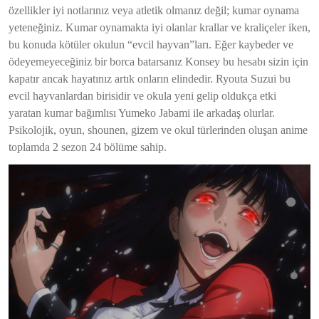
özellikler iyi notlarınız veya atletik olmanız değil; kumar oynama
yeteneğiniz. Kumar oynamakta iyi olanlar krallar ve kraliçeler iken,
bu konuda kötüler okulun “evcil hayvan”ları. Eğer kaybeder ve
ödeyemeyeceğiniz bir borca batarsanız Konsey bu hesabı sizin için
kapatır ancak hayatınız artık onların elindedir. Ryouta Suzui bu
evcil hayvanlardan birisidir ve okula yeni gelip oldukça etki
yaratan kumar bağımlısı Yumeko Jabami ile arkadaş olurlar.
Psikolojik, oyun, shounen, gizem ve okul türlerinden oluşan anime
toplamda 2 sezon 24 bölüme sahip.