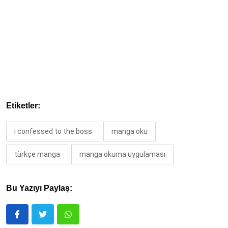
Etiketler:
i confessed to the boss
manga oku
türkçe manga
manga okuma uygulaması
Bu Yazıyı Paylaş: