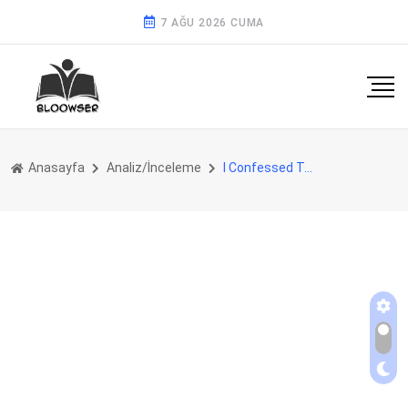
7 AĞU 2026 CUMA
Anasayfa
Analiz/İnceleme
I Confessed To The Boss 4.Bölüm