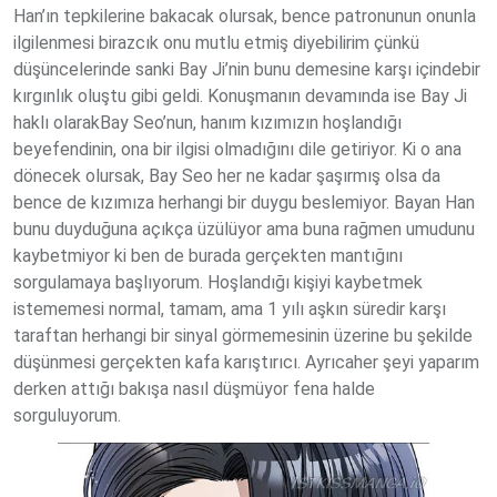
Han’ın tepkilerine bakacak olursak, bence patronunun onunla
ilgilenmesi birazcık onu mutlu etmiş diyebilirim çünkü
düşüncelerinde sanki Bay Ji’nin bunu demesine karşı içindebir
kırgınlık oluştu gibi geldi. Konuşmanın devamında ise Bay Ji
haklı olarakBay Seo’nun, hanım kızımızın hoşlandığı
beyefendinin, ona bir ilgisi olmadığını dile getiriyor. Ki o ana
dönecek olursak, Bay Seo her ne kadar şaşırmış olsa da
bence de kızımıza herhangi bir duygu beslemiyor. Bayan Han
bunu duyduğuna açıkça üzülüyor ama buna rağmen umudunu
kaybetmiyor ki ben de burada gerçekten mantığını
sorgulamaya başlıyorum. Hoşlandığı kişiyi kaybetmek
istememesi normal, tamam, ama 1 yılı aşkın süredir karşı
taraftan herhangi bir sinyal görmemesinin üzerine bu şekilde
düşünmesi gerçekten kafa karıştırıcı. Ayrıcaher şeyi yaparım
derken attığı bakışa nasıl düşmüyor fena halde
sorguluyorum.