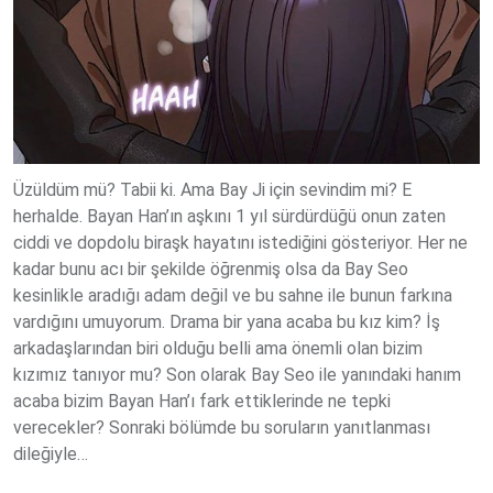
Üzüldüm mü? Tabii ki. Ama Bay Ji için sevindim mi? E
herhalde. Bayan Han’ın aşkını 1 yıl sürdürdüğü onun zaten
ciddi ve dopdolu biraşk hayatını istediğini gösteriyor. Her ne
kadar bunu acı bir şekilde öğrenmiş olsa da Bay Seo
kesinlikle aradığı adam değil ve bu sahne ile bunun farkına
vardığını umuyorum. Drama bir yana acaba bu kız kim? İş
arkadaşlarından biri olduğu belli ama önemli olan bizim
kızımız tanıyor mu? Son olarak Bay Seo ile yanındaki hanım
acaba bizim Bayan Han’ı fark ettiklerinde ne tepki
verecekler? Sonraki bölümde bu soruların yanıtlanması
dileğiyle…