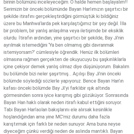
birinin bölümünü inceleyeceğim. O halde hemen başlayalım!!
Serimizin bir önceki bölümünde Bayan Han’ımızın şaşırtıcı bir
şekilde itirafını gerçekleştirdiğini görmüştük ki bildiğiniz
üzere bu Manhwa’larda pek karşılaştığımız bir şey değil. İlla
bir problem, bir yanlış anlaşılma veya iletişimde bir eksiklik
olurdu. İtirafın ardından, yine şaşırtıcı bir şekilde, Bay Ji’nin
ayrılmak istemediğini ‘Ya ben olmamış gibi davranmak
istemiyorsam?’ cümlesiyle öğrendik. Henüz ilk bölümleri
olmasına rağmen gerçekten de okuyucuyu bu şaşkınlıklarla
içine çekiyor demek yanlış olmaz diye düşünüyorum. Bakalım
bu bölümde bizi neler şaşırtmış… Açılışı Bay Ji’nin önceki
bölümde söylediği sözlerle yapıyoruz. Bence Bayan Han’ın
kafası önceki bölümde Bay Ji’yi farklıbir ışık altında
görmesinden sonra iyice karışmış gibi gözüküyor. Sonrasında
Bayan Han haklı olarak neden itirafı kabul ettiğini soruyor.
Tabi Bayan Han’aolan bakışlarını ele alırsak kesinlikle
hoşlandığından ama yine MC’miz durumu daha fazla
karıştırmak için farklı bir neden sunuyor. Ama buna neyse
diyeceğim çünkü verdiği neden de aslında mantıklı. Bayan