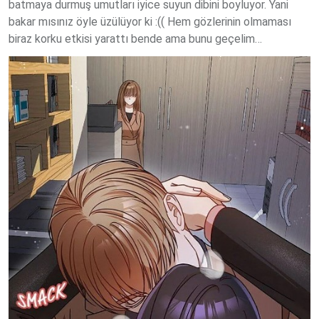
batmaya durmuş umutları iyice suyun dibini boyluyor. Yani
bakar mısınız öyle üzülüyor ki :(( Hem gözlerinin olmaması
biraz korku etkisi yarattı bende ama bunu geçelim…