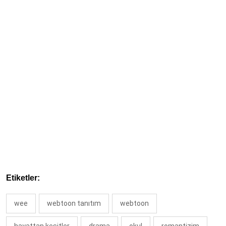
Etiketler:
wee
webtoon tanıtım
webtoon