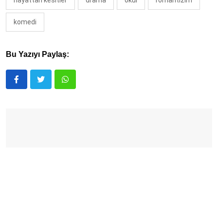
hayattan kesitler
drama
okul
romantizim
komedi
Bu Yazıyı Paylaş: